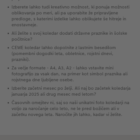
Izberete lahko tudi kreativno možnost, ki ponuja možnosti
oblikovanja po meri, ali pa uporabite že pripravljene
predloge, s katerimi izdelke lahko oblikujete še hitreje in
enostavneje.
Ali želite s svoj koledar dodati državne praznike in šolske
počitnice?
CEWE koledar lahko dopolnite z lastnim besedilom
(pomembni dogodki leta, obletnice, rojstni dnevi,
prazniki).
Za večje formate - A4, A3, A2 - lahko vstavite mini
fotografijo za vsak dan, na primer kot simbol praznika ali
rojstnega dne ljubljene osebe.
Izberite začetni mesec po želji. Ali naj bo začetek koledarja
januarja 2025 ali drug mesec med letom?
Časovnih omejitev ni, saj so naši unikatni foto koledarji na
voljo za naročanje celo leto, ne le pred božičem ali v
začetku novega leta. Naročite jih lahko, kadar vi želite.