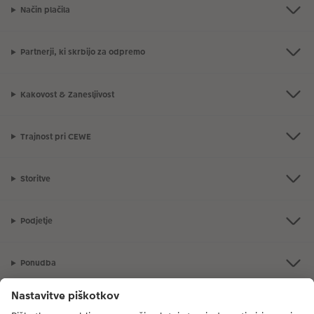
Način plačila
Partnerji, ki skrbijo za odpremo
Kakovost & Zanesljivost
Trajnost pri CEWE
Storitve
Podjetje
Ponudba
CEWE Fotosvet