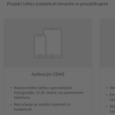
Projekt lahko kadarkoli shranite in preoblikujete
Aplikacija CEWE
Neposredno lahko uporabljate
Ve
fotografije, ki jih imate na pametnem
En
telefonu
ra
Naročanje je možno kjerkoli in
Sh
kadarkoli
ra