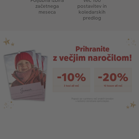
Poljubna izbira
Več 100
začetnega
postavitev in
meseca
koledarskih
predlog