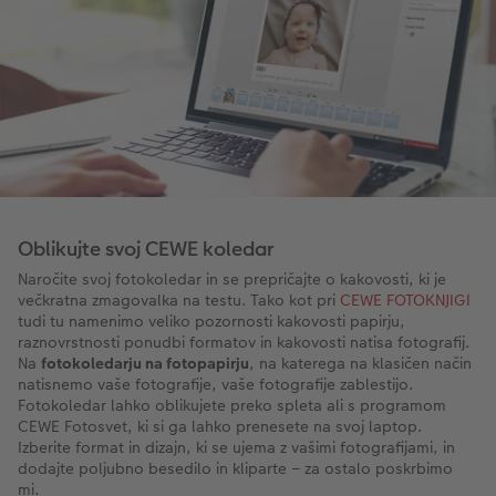
Oblikujte svoj CEWE koledar
Naročite svoj fotokoledar in se prepričajte o kakovosti, ki je
večkratna zmagovalka na testu. Tako kot pri
CEWE FOTOKNJIGI
tudi tu namenimo veliko pozornosti kakovosti papirju,
raznovrstnosti ponudbi formatov in kakovosti natisa fotografij.
Na
fotokoledarju na fotopapirju
, na katerega na klasičen način
natisnemo vaše fotografije, vaše fotografije zablestijo.
Fotokoledar lahko oblikujete preko spleta ali s programom
CEWE Fotosvet, ki si ga lahko prenesete na svoj laptop.
Izberite format in dizajn, ki se ujema z vašimi fotografijami, in
dodajte poljubno besedilo in kliparte – za ostalo poskrbimo
mi.