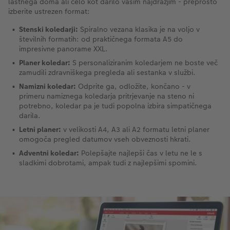
lastnega doma ali celo kot darilo vašim najdražjim - preprosto
izberite ustrezen format:
Stenski koledarji:
Spiralno vezana klasika je na voljo v
številnih formatih: od praktičnega formata A5 do
impresivne panorame XXL.
Planer koledar:
S personaliziranim koledarjem ne boste več
zamudili zdravniškega pregleda ali sestanka v službi.
Namizni koledar:
Odprite ga, odložite, končano - v
primeru namiznega koledarja pritrjevanje na steno ni
potrebno, koledar pa je tudi popolna izbira simpatičnega
darila.
Letni planer:
v velikosti A4, A3 ali A2 formatu letni planer
omogoča pregled datumov vseh obveznosti hkrati.
Adventni koledar:
Polepšajte najlepši čas v letu ne le s
sladkimi dobrotami, ampak tudi z najlepšimi spomini.