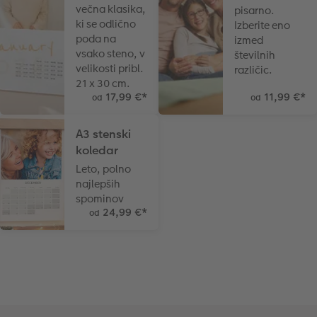
večna klasika,
pisarno.
ki se odlično
Izberite eno
CEWE TAKOJŠNJI NATIS FOTOGRAFIJ
Foto kolaži
poda na
izmed
vsako steno, v
številnih
Takojšnja nalepka
Fototrak
velikosti pribl.
različic.
21 x 30 cm.
17,99 €
*
11,99 €
*
od
od
XXL Retro fotografija
A3 stenski
koledar
Leto, polno
najlepših
spominov
24,99 €
*
od