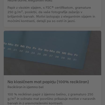
Nežne barve, eleganten videz
Papir z visokim sijajem, s FSC® certifikatom, gramature
250 g/m², poskrbi, da vaše fotografije zažarijo v
briljantnih barvah. Motivi izstopajo z elegantnim sijajem in
močnimi kontrasti, detajli pa so ostri in jasni.
Na klasičnem mat papirju (100% recikliran)
Recikliran in izjemno bel
100 % recikliran papir z izjemno belino, z gramaturo 250
g/m² in svilnato mat površino prikazuje motive v naravnih
barvah in z uravnoteženimi kontrasti.