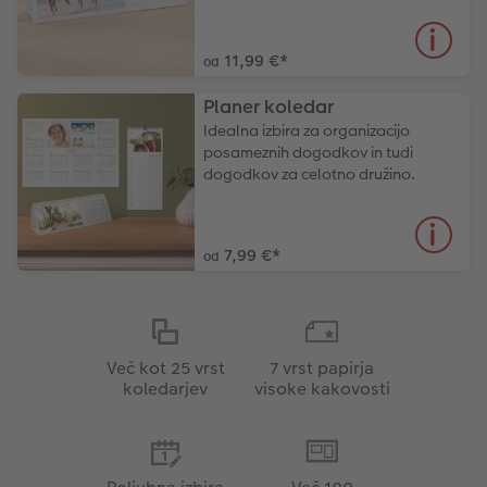
11,99 €
*
od
Planer koledar
Idealna izbira za organizacijo
posameznih dogodkov in tudi
dogodkov za celotno družino.
7,99 €
*
od
Več kot 25 vrst
7 vrst papirja
koledarjev
visoke kakovosti