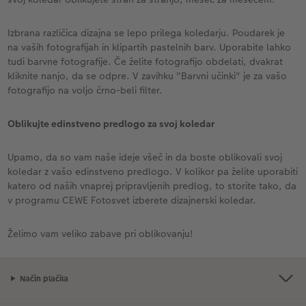
Izbrana različica dizajna se lepo prilega koledarju. Poudarek je
na vaših fotografijah in klipartih pastelnih barv. Uporabite lahko
tudi barvne fotografije. Če želite fotografijo obdelati, dvakrat
kliknite nanjo, da se odpre. V zavihku "Barvni učinki" je za vašo
fotografijo na voljo črno-beli filter.
Oblikujte edinstveno predlogo za svoj koledar
Upamo, da so vam naše ideje všeč in da boste oblikovali svoj
koledar z vašo edinstveno predlogo. V kolikor pa želite uporabiti
katero od naših vnaprej pripravljenih predlog, to storite tako, da
v programu CEWE Fotosvet izberete dizajnerski koledar.
Želimo vam veliko zabave pri oblikovanju!
Način plačila