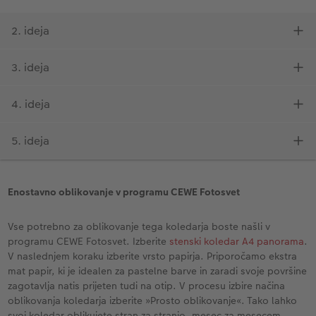
Enostavno oblikovanje v programu CEWE Fotosvet
Vse potrebno za oblikovanje tega koledarja boste našli v
programu CEWE Fotosvet. Izberite
stenski koledar A4 panorama
.
V naslednjem koraku izberite vrsto papirja. Priporočamo ekstra
mat papir, ki je idealen za pastelne barve in zaradi svoje površine
zagotavlja natis prijeten tudi na otip. V procesu izbire načina
oblikovanja koledarja izberite »Prosto oblikovanje«. Tako lahko
svoj koledar oblikujete stran za stranjo, mesec za mesecem.