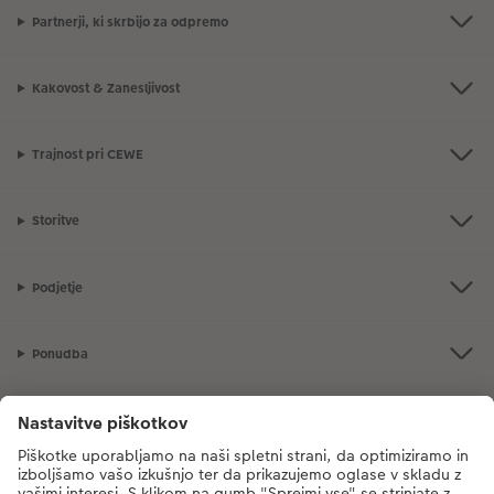
Partnerji, ki skrbijo za odpremo
Kakovost & Zanesljivost
Trajnost pri CEWE
Storitve
Podjetje
Ponudba
CEWE Fotosvet