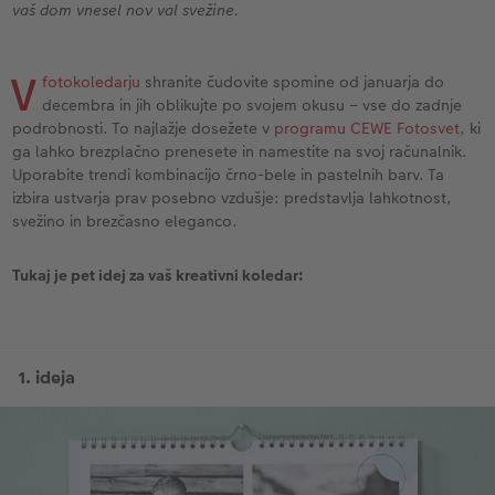
s
Vzorčne fotoknjige strank
Nature fotografije
Fotografija na aluminiju, direkten natis
Voščilnice
Ideje za unikatna darila
vaš dom vnesel nov val svežine.
Deluje takole
Velikost fotografije
Galerijski tisk
Svet hišnih ljubljenčkov
Ideje za darila za vaše najdražje
V
fotokoledarju
shranite čudovite spomine od januarja do
decembra in jih oblikujte po svojem okusu – vse do zadnje
Otroška CEWE FOTOKNJIGA
Premium poster
Fotografija na penasti podlagi
Izdelki za šolo in pisarno
Potovanje
podrobnosti. To najlažje dosežete v
programu CEWE Fotosvet
, ki
ram
ga lahko brezplačno prenesete in namestite na svoj računalnik.
Zbirka Art Collection
Art fotografije
Poročna tabla dobrodošlice
Darilne fotoskatle
Poroka
Uporabite trendi kombinacijo črno-bele in pastelnih barv. Ta
izbira ustvarja prav posebno vzdušje: predstavlja lahkotnost,
Normalna obdelava fotografij
Letvica za poster
Tekstil
svežino in brezčasno eleganco.
Škatle za shranjevanje fotografij
Hexxas
Umetniške fotografije
Tukaj je pet idej za vaš kreativni koledar:
Paketi fotografij
Fotografija na lesu
Fotokoledarji
Fotonalepke
Večdelna dekoracija sten
Otroška CEWE FOTOKNJIGA
CEWE TAKOJŠNJI NATIS FOTOGRAFIJ
Foto kolaži
Takojšnja nalepka
Fototrak