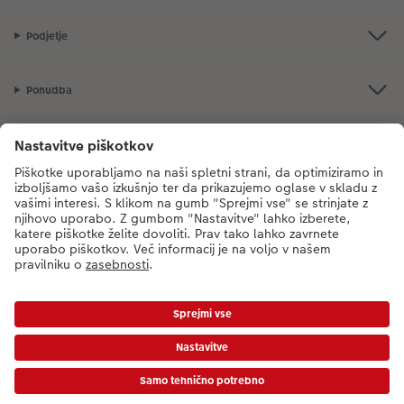
XXL Retro fotografija
Podjetje
Ponudba
CEWE Fotosvet
V primeru vprašanj glede naših storitev ali vašega naročila, nas pokličite
na sledečo telefonsko številko:
08 205 91 91
od ponedeljka do petka: 8:00
– 17:00
*Cene so priporočene potrošniške cene in vključujejo DDV. Cene ne vključujejo