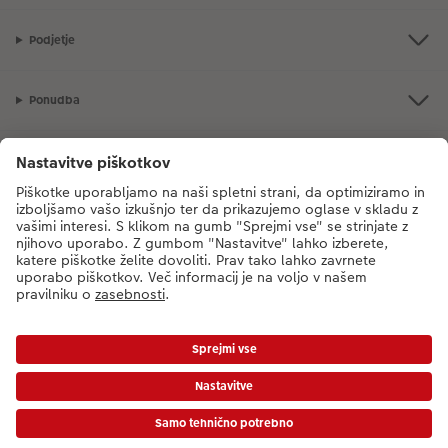
Podjetje
Ponudba
CEWE Fotosvet
V primeru vprašanj glede naših storitev ali vašega naročila, nas pokličite
na sledečo telefonsko številko:
08 205 91 91
od ponedeljka do petka: 8:00
– 17:00
*Cene so priporočene potrošniške cene in vključujejo DDV. Cene ne vključujejo