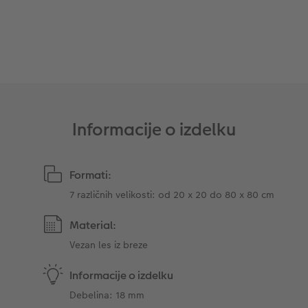
Takojšnja nalepka
Fototrak
XXL Retro fotografija
Informacije o izdelku
Formati:
7 različnih velikosti: od 20 x 20 do 80 x 80 cm
Material:
Vezan les iz breze
Informacije o izdelku
Debelina: 18 mm