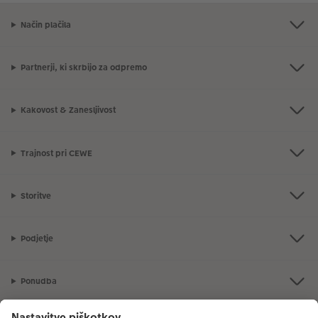
Način plačila
Partnerji, ki skrbijo za odpremo
Kakovost & Zanesljivost
Trajnost pri CEWE
Storitve
Podjetje
Ponudba