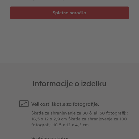
Takojšnja nalepka
Fototrak
XXL Retro fotografija
Informacije o izdelku
Velikosti škatle za fotografije:
Škatla za shranjevanje za 30 & ali 50 fotografij::
16,5 x 12 x 2,9 cm Škatla za shranjevanje za 100
fotografij: 16,5 x 12 x 4,3 cm
Vsebina paketa: