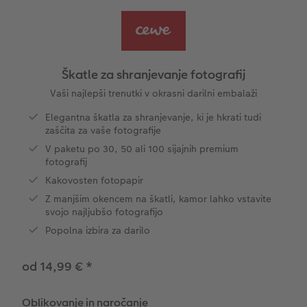
s
Vzorčne fotoknjige strank
Nature fotografije
Fotografija na aluminiju, direkten natis
Voščilnice
Ideje za unikatna darila
Deluje takole
Velikost fotografije
Galerijski tisk
Svet hišnih ljubljenčkov
Ideje za darila za vaše najdražje
Škatle za shranjevanje fotografij
Otroška CEWE FOTOKNJIGA
Premium poster
Fotografija na penasti podlagi
Izdelki za šolo in pisarno
Potovanje
Vaši najlepši trenutki v okrasni darilni embalaži
ram
Elegantna škatla za shranjevanje, ki je hkrati tudi
Zbirka Art Collection
Art fotografije
Poročna tabla dobrodošlice
Darilne fotoskatle
Poroka
zaščita za vaše fotografije
V paketu po 30, 50 ali 100 sijajnih premium
Normalna obdelava fotografij
Letvica za poster
Tekstil
fotografij
Kakovosten fotopapir
Hexxas
Umetniške fotografije
Škatle za shranjevanje fotografij
Z manjšim okencem na škatli, kamor lahko vstavite
svojo najljubšo fotografijo
Paketi fotografij
Fotografija na lesu
Fotokoledarji
Popolna izbira za darilo
Fotonalepke
Večdelna dekoracija sten
Otroška CEWE FOTOKNJIGA
od 14,99 €
*
CEWE TAKOJŠNJI NATIS FOTOGRAFIJ
Foto kolaži
Oblikovanje in naročanje