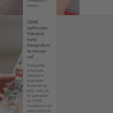
shranjene v
oblaku.
CEWE
aplikacija:
Takojšnji
natis
fotografij in
še mnogo
več
Fotografije
preprosto
izberite in
pripravite
doma ali na
poti, nato pa
jih prenesite
na CEWE
fotokiosk in jih
takoj natisnite