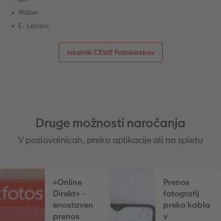
Müller
E. Leclerc
Iskalnik CEWE Fotokioskov
Druge možnosti naročanja
V poslovalnicah, preko aplikacije ali na spletu
»Online
Prenos
Direkt« -
fotografij
enostaven
preko kabla
prenos
v