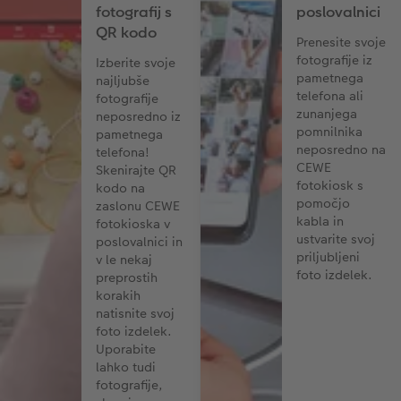
fotografij s
poslovalnici
QR kodo
Prenesite svoje
fotografije iz
Izberite svoje
pametnega
najljubše
telefona ali
fotografije
zunanjega
neposredno iz
pomnilnika
pametnega
neposredno na
telefona!
CEWE
Skenirajte QR
fotokiosk s
kodo na
pomočjo
zaslonu CEWE
kabla in
fotokioska v
ustvarite svoj
poslovalnici in
priljubljeni
v le nekaj
foto izdelek.
preprostih
korakih
natisnite svoj
foto izdelek.
Uporabite
lahko tudi
fotografije,