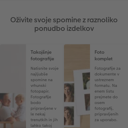
Oživite svoje spomine z raznoliko
ponudbo izdelkov
Takojšnje
Foto
fotografije
komplet
Natisnite svoje
Fotografije za
najljubše
dokumente v
spomine na
ustreznem
vrhunski
formatu. Na
fotopapir.
enem listu
Fotografije
prejmete do
bodo
osem
pripravljene v
fotografij,
le nekaj
pripravljenih
trenutkih in jih
za uporabo.
lahko takoj