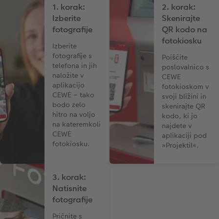
1. korak:
2. korak:
Izberite
Skenirajte
Foto kolaži
CEWE TAKOJŠNJI NATIS FOTOGRAFIJ
fotografije
QR kodo na
fotokiosku
Takojšnja nalepka
Fototrak
Izberite
fotografije s
Poiščite
telefona in jih
poslovalnico s
XXL Retro fotografija
naložite v
CEWE
aplikacijo
fotokioskom v
CEWE – tako
svoji bližini in
bodo zelo
skenirajte QR
hitro na voljo
kodo, ki jo
na kateremkoli
najdete v
CEWE
aplikaciji pod
fotokiosku.
»Projektil«.
3. korak:
Natisnite
fotografije
Pričnite s