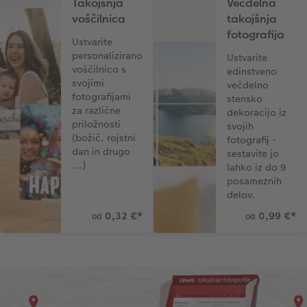
Takojšnja
Večdelna
voščilnica
takojšnja
fotografija
Ustvarite
personalizirano
Ustvarite
voščilnico s
edinstveno
svojimi
večdelno
fotografijami
stensko
za različne
dekoracijo iz
priložnosti
svojih
(božič, rojstni
fotografij -
dan in drugo
sestavite jo
...)
lahko iz do 9
posameznih
delov.
0,32 €
*
0,99 €
*
od
od