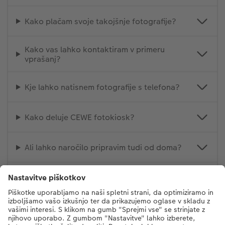
Kako plačam svoje takojšnje fotografije?
Kako vas lahko kontaktiram v primeru
vprašanj?
Kje lahko natisnem fotografije s telefona?
Kako deluje CEWE fotokiosk?
Ali lahko naročilo pripravim tudi od doma?
Katere oblika datotek je ustrezna za takojšnji
natis?
Katere možnosti urejanja so na voljo pred
tiskom (porezava, filtri, oblikovanje)?