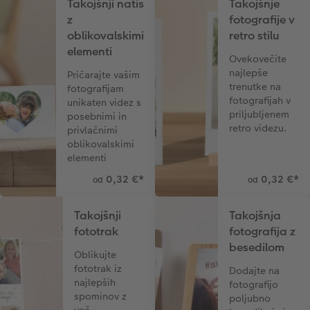
Takojšnji natis
Takojšnje
z
fotografije v
oblikovalskimi
retro stilu
elementi
Ovekovečite
najlepše
Pričarajte vašim
trenutke na
fotografijam
fotografijah v
unikaten videz s
priljubljenem
posebnimi in
retro videzu.
privlačnimi
oblikovalskimi
elementi
0,32 €
*
0,32 €
*
od
od
Takojšnji
Takojšnja
fototrak
fotografija z
besedilom
Oblikujte
fototrak iz
Dodajte na
najlepših
fotografijo
spominov z
poljubno
več