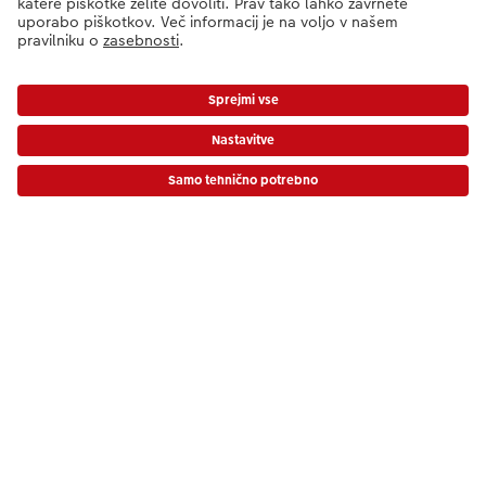
Kakšna je cena CEWE takojšnjih fotografij?
Ali lahko svoje naročilo naknadno spremenim
ali prekličem?
*Cene so priporočene potrošniške cene in vključujejo DDV. Cene ne vključujejo
stroškov dostave!
Cenik
Način plačila
Partnerji, ki skrbijo za odpremo
Kakovost & Zanesljivost
Trajnost pri CEWE