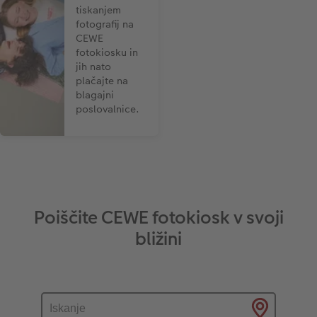
tiskanjem
fotografij na
CEWE
fotokiosku in
jih nato
plačajte na
blagajni
poslovalnice.
Poiščite CEWE fotokiosk v svoji
bližini