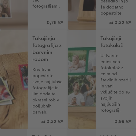
besedilo in jo
fotografijami.
še dodatno
popestrite.
0,76 €
*
0,32 €
*
od
Takojšnja
Takojšnji
fotografija z
fotokolaž
barvnim
Ustvarite
robom
edinstven
fotokolaž z
Kreativno
enim od
popestrite
številnih ozadij
svoje najljubše
in vanj
fotografije in
vključite do 16
jim dodajte
svojih
okrasni rob v
najljubših
poljubnih
fotografij.
barvah.
0,32 €
*
0,99 €
*
od