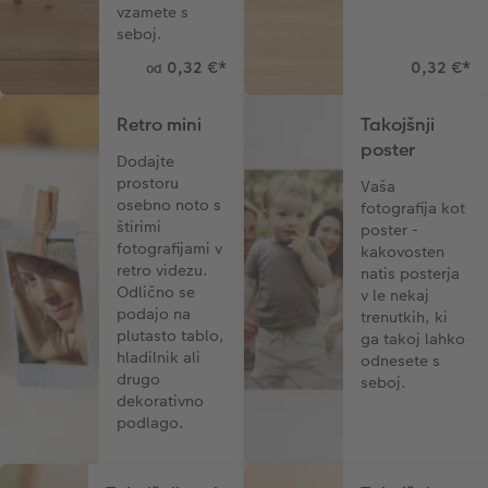
vzamete s
seboj.
0,32 €
*
0,32 €
*
od
Retro mini
Takojšnji
poster
Dodajte
prostoru
Vaša
osebno noto s
fotografija kot
štirimi
poster -
fotografijami v
kakovosten
retro videzu.
natis posterja
Odlično se
v le nekaj
podajo na
trenutkih, ki
plutasto tablo,
ga takoj lahko
hladilnik ali
odnesete s
drugo
seboj.
dekorativno
podlago.