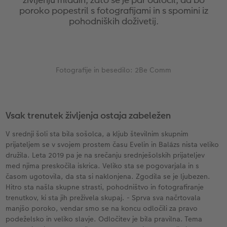
s
Vzorčne fotoknjige strank
Nature fotografije
Fotografija na aluminiju, direkten natis
Voščilnice
Ideje za unikatna darila
poroko popestril s fotografijami in s spomini iz
pohodniških doživetij.
Deluje takole
Velikost fotografije
Galerijski tisk
Svet hišnih ljubljenčkov
Ideje za darila za vaše najdražje
Otroška CEWE FOTOKNJIGA
Premium poster
Fotografija na penasti podlagi
Izdelki za šolo in pisarno
Potovanje
ram
Fotografije in besedilo: 2Be Comm
Zbirka Art Collection
Art fotografije
Poročna tabla dobrodošlice
Darilne fotoskatle
Poroka
Normalna obdelava fotografij
Letvica za poster
Tekstil
Vsak trenutek življenja ostaja zabeležen
Škatle za shranjevanje fotografij
Hexxas
Umetniške fotografije
V srednji šoli sta bila sošolca, a kljub številnim skupnim
prijateljem se v svojem prostem času Evelin in Balázs nista veliko
Paketi fotografij
Fotografija na lesu
Fotokoledarji
družila. Leta 2019 pa je na srečanju srednješolskih prijateljev
med njima preskočila iskrica. Veliko sta se pogovarjala in s
Fotonalepke
Večdelna dekoracija sten
Otroška CEWE FOTOKNJIGA
časom ugotovila, da sta si naklonjena. Zgodila se je ljubezen.
Hitro sta našla skupne strasti, pohodništvo in fotografiranje
trenutkov, ki sta jih preživela skupaj. - Sprva sva načrtovala
CEWE TAKOJŠNJI NATIS FOTOGRAFIJ
Foto kolaži
manjšo poroko, vendar smo se na koncu odločili za pravo
podeželsko in veliko slavje. Odločitev je bila pravilna. Tema
Takojšnja nalepka
Fototrak