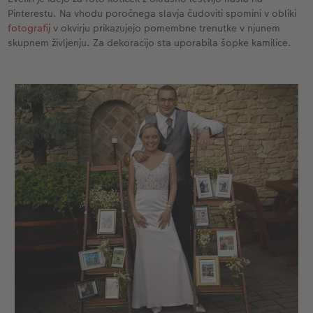
Pinterestu. Na vhodu poročnega slavja čudoviti spomini v obliki
fotografij
v okvirju prikazujejo pomembne trenutke v njunem
skupnem življenju. Za dekoracijo sta uporabila šopke kamilice.