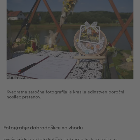
Kvadratna zaročna fotografija je krasila edinstven poročni
nosilec prstanov.
Fotografije dobrodošlice na vhodu
Evelin je idejo za foto kotiček z okrasno lestvijo našla na