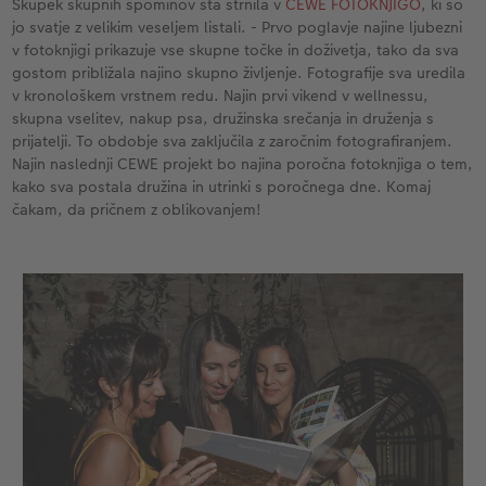
Skupek skupnih spominov sta strnila v
CEWE FOTOKNJIGO
, ki so
jo svatje z velikim veseljem listali. - Prvo poglavje najine ljubezni
v fotoknjigi prikazuje vse skupne točke in doživetja, tako da sva
gostom približala najino skupno življenje. Fotografije sva uredila
v kronološkem vrstnem redu. Najin prvi vikend v wellnessu,
skupna vselitev, nakup psa, družinska srečanja in druženja s
prijatelji. To obdobje sva zaključila z zaročnim fotografiranjem.
Najin naslednji CEWE projekt bo najina poročna fotoknjiga o tem,
kako sva postala družina in utrinki s poročnega dne. Komaj
čakam, da pričnem z oblikovanjem!