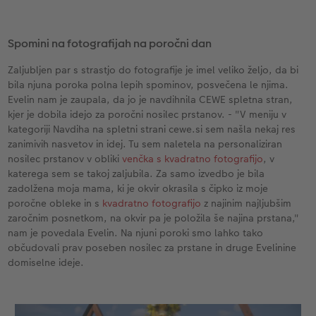
Spomini na fotografijah na poročni dan
Zaljubljen par s strastjo do fotografije je imel veliko željo, da bi
bila njuna poroka polna lepih spominov, posvečena le njima.
Evelin nam je zaupala, da jo je navdihnila CEWE spletna stran,
kjer je dobila idejo za poročni nosilec prstanov. - "V meniju v
kategoriji Navdiha na spletni strani cewe.si sem našla nekaj res
zanimivih nasvetov in idej. Tu sem naletela na personaliziran
nosilec prstanov v obliki
venčka s kvadratno fotografijo
, v
katerega sem se takoj zaljubila. Za samo izvedbo je bila
zadolžena moja mama, ki je okvir okrasila s čipko iz moje
poročne obleke in s
kvadratno fotografijo
z najinim najljubšim
zaročnim posnetkom, na okvir pa je položila še najina prstana,"
nam je povedala Evelin. Na njuni poroki smo lahko tako
občudovali prav poseben nosilec za prstane in druge Evelinine
domiselne ideje.