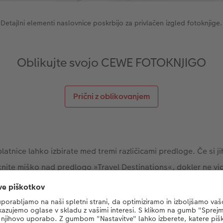
Detajlni elementi naslovnice poskrbijo za privlačen izgled fotoknjige.
Oblikujte svojo CEWE FOTOKNJIGO
Prični z oblikovanjem
tnice lahko izbirate med tremi različicami predloge. Če si jih
nite miško nad predlogo »Travel Destinations«, dokler ne vid
iknite in prikazale se bodo tri možne naslovnice. Vsaka vsebu
j, besedila in klipartov v stilu scrapbooka. Zaradi kreativne
a platnica vaše popotniške fotoknjige prava paša za oči.