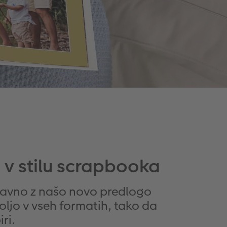
 v stilu scrapbooka
stavno z našo novo predlogo
oljo v vseh formatih, tako da
ri.