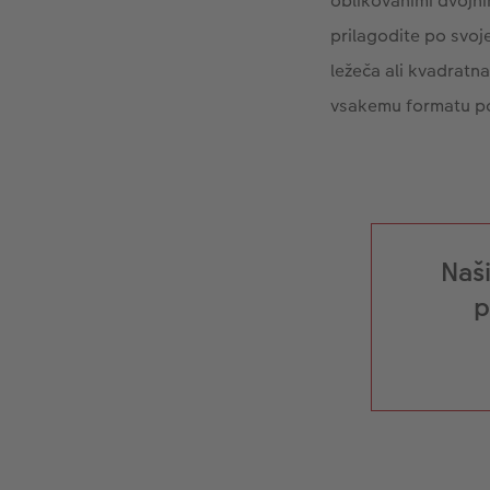
oblikovanimi dvojni
prilagodite po svoj
ležeča ali kvadratn
vsakemu formatu p
Naš
p