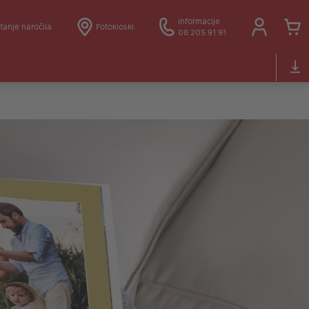
Informacije
tanje naročila
Fotokioski
08 205 91 91