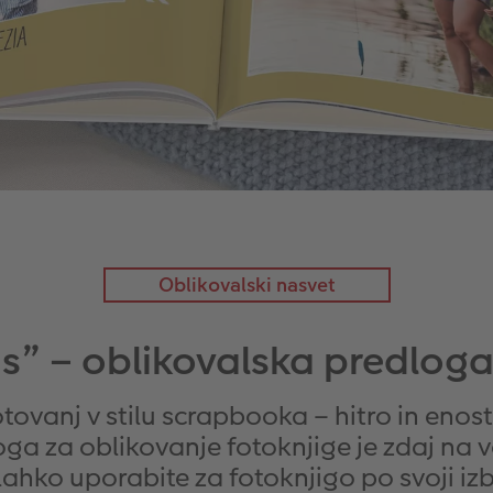
Oblikovalski nasvet
ns” – oblikovalska predloga
otovanj v stilu scrapbooka – hitro in eno
oga za oblikovanje fotoknjige je zdaj na v
 lahko uporabite za fotoknjigo po svoji izbi