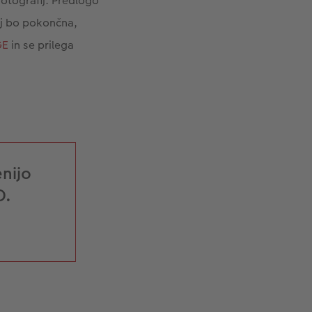
fotografij. Predlogo
Naj bo pokončna,
GE
in se prilega
nijo
O.