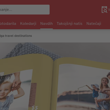
S
otodarila
Koledarji
Navdih
Takojšnji natis
Natečaji
iga travel destinations