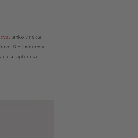
svet
lahko v nekaj
ravel Destinations«
stilu scrapbooka.