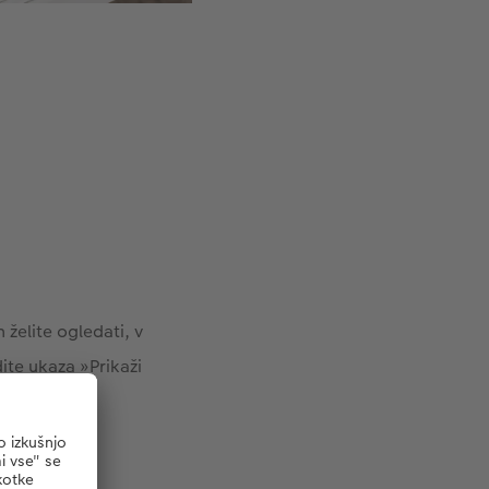
 želite ogledati, v
ite ukaza »Prikaži
je različno
 zasnove vseh