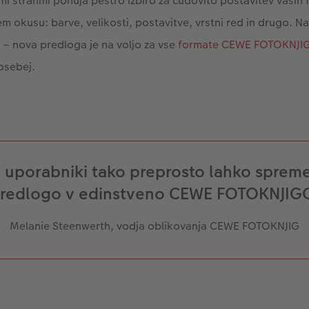
mi stranmi ponuja pestro izbiro za čudovito postavitev vaših 
em okusu: barve, velikosti, postavitve, vrstni red in drugo. 
a – nova predloga je na voljo za vse
formate CEWE FOTOKNJI
osebej.
i uporabniki tako preprosto lahko spreme
redlogo v edinstveno CEWE FOTOKNJIG
Melanie Steenwerth, vodja oblikovanja CEWE FOTOKNJIG