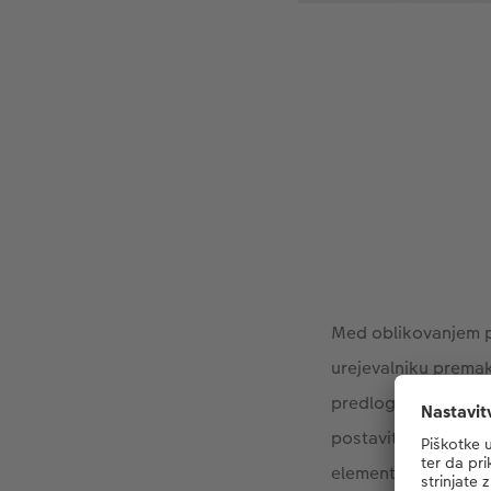
Med oblikovanjem pla
urejevalniku premak
predloge strani«. Kl
postavitev fotografi
elementov bo že sam