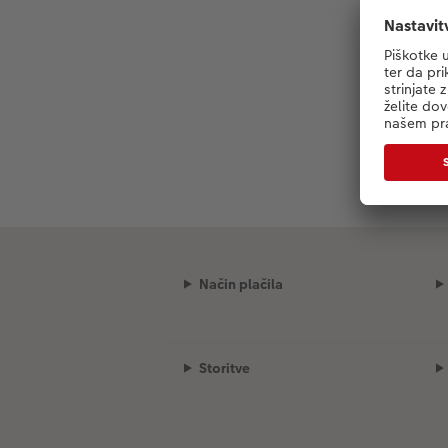
Način plačila
Storitve