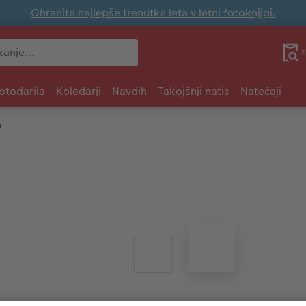
Ohranite najlepše trenutke leta v letni fotoknjigi.
S
otodarila
Koledarji
Navdih
Takojšnji natis
Natečaji
u