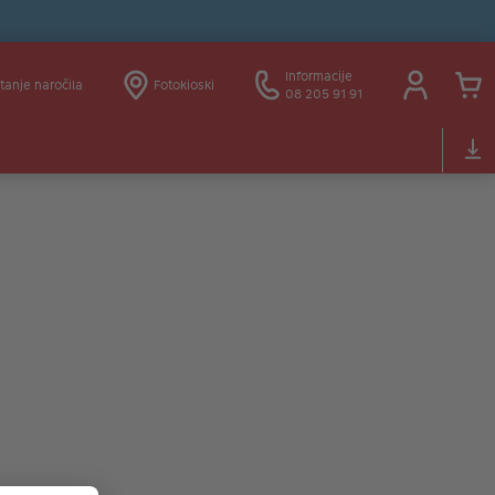
Informacije
tanje naročila
Fotokioski
08 205 91 91