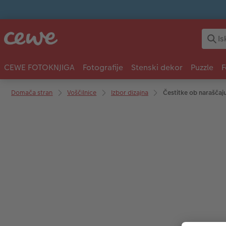
CEWE FOTOKNJIGA
Fotografije
Stenski dekor
Puzzle
F
Domača stran
Voščilnice
Izbor dizajna
Čestitke ob naraščaj