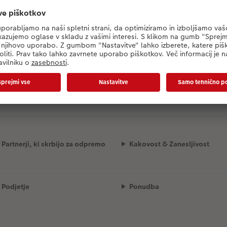
Nalaganje izbrane predloge...
Partnerji, ki skrbijo za odpremo
Kakovost & Zanesljivost
Podjetje
Ponudba