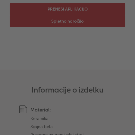
CEWE TAKOJŠNJI NATIS FOTOGRAFIJ
Foto kolaži
Takojšnja nalepka
Fototrak
XXL Retro fotografija
Informacije o izdelku
Material:
Keramika
Sijajna bela
Primerno za pomivalni stroj