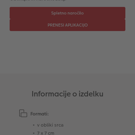
CEWE TAKOJŠNJI NATIS FOTOGRAFIJ
Foto kolaži
Takojšnja nalepka
Fototrak
XXL Retro fotografija
Informacije o izdelku
Formati:
v obliki srca
7 x 7 cm