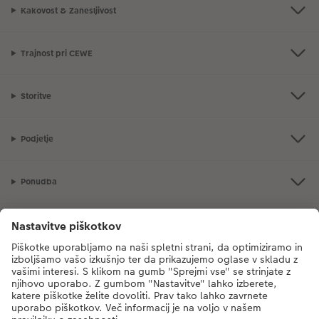
Kakovost & Zanesljivost
Trajnost pri CEWE
Storitve
Podjetje
Ponudba
CEWE Fotosvet