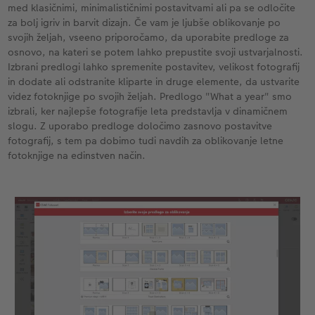
med klasičnimi, minimalističnimi postavitvami ali pa se odločite
za bolj igriv in barvit dizajn. Če vam je ljubše oblikovanje po
svojih željah, vseeno priporočamo, da uporabite predloge za
osnovo, na kateri se potem lahko prepustite svoji ustvarjalnosti.
Izbrani predlogi lahko spremenite postavitev, velikost fotografij
in dodate ali odstranite kliparte in druge elemente, da ustvarite
videz fotoknjige po svojih željah. Predlogo "What a year" smo
izbrali, ker najlepše fotografije leta predstavlja v dinamičnem
slogu. Z uporabo predloge določimo zasnovo postavitve
fotografij, s tem pa dobimo tudi navdih za oblikovanje letne
fotoknjige na edinstven način.