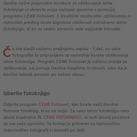
s
Vzorčne fotoknjige strank
Nature fotografije
Fotografija na aluminiju, direkten natis
Voščilnice
Ideje za unikatna darila
Sledite našim preprostim korakom za oblikovanje letne
fotoknjige in shranite svoje najlepše spomine s pomočjo
programa CEWE Fotosvet. S številnimi možnostmi oblikovanja in
Deluje takole
Velikost fotografije
Galerijski tisk
Svet hišnih ljubljenčkov
Ideje za darila za vaše najdražje
raznolikih predlog boste zagotovo oblikovali edinstveno letno
fotoknjigo, ki bo za vedno ohranila vaše najljubše trenutke.
Otroška CEWE FOTOKNJIGA
Premium poster
Fotografija na penasti podlagi
Izdelki za šolo in pisarno
Potovanje
ram
Zbirka Art Collection
Art fotografije
Poročna tabla dobrodošlice
Darilne fotoskatle
Poroka
Č
e ste sledili našemu prejšnjemu zapisu - 1.del, so vaše
fotografije že pripravljene za naslednje korake oblikovanja
Normalna obdelava fotografij
Letvica za poster
Tekstil
letne fotoknjige. Program CEWE Fotosvet je odlično orodje za
oblikovanje, saj ponuja številne kreativne možnosti, tako da je
končen izdelek povsem po vašem okusu.
Škatle za shranjevanje fotografij
Hexxas
Umetniške fotografije
Paketi fotografij
Fotografija na lesu
Fotokoledarji
Izberite fotoknjigo
Odprite program
CEWE Fotosvet
, kjer boste našli številne
Fotonalepke
Večdelna dekoracija sten
Otroška CEWE FOTOKNJIGA
formate fotoknjig, ki so na voljo. Za našo letno fotoknjigo smo
izbrali kvadratno XL
CEWE FOTOKNJIGO
, ki nudi dovolj prostora
CEWE TAKOJŠNJI NATIS FOTOGRAFIJ
Foto kolaži
za vse vaše spomine. Ta format je primeren za harmonično
razporeditev fotografij in besedil po želji.
Takojšnja nalepka
Fototrak