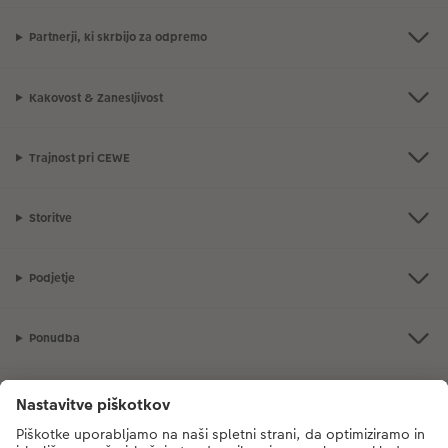
Partnerji, ki skrbijo za odpremo
Kakovost & Zanesljivost
Trajnost pri CEWE
Storitve
Podjetje
Ponudba
CEWE Fotosvet