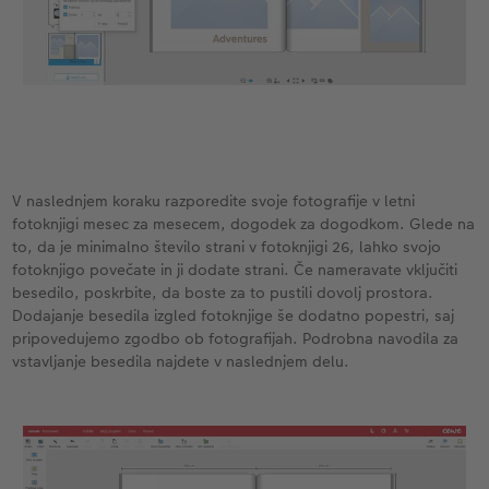
V naslednjem koraku razporedite svoje fotografije v letni
fotoknjigi mesec za mesecem, dogodek za dogodkom. Glede na
to, da je minimalno število strani v fotoknjigi 26, lahko svojo
fotoknjigo povečate in ji dodate strani. Če nameravate vključiti
besedilo, poskrbite, da boste za to pustili dovolj prostora.
Dodajanje besedila izgled fotoknjige še dodatno popestri, saj
pripovedujemo zgodbo ob fotografijah. Podrobna navodila za
vstavljanje besedila najdete v naslednjem delu.