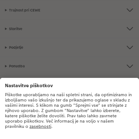
Trajnost pri CEWE
Storitve
Podjetje
Ponudba
CEWE Fotosvet
V primeru vprašanj glede naših storitev ali vašega naročila, nas pokličite