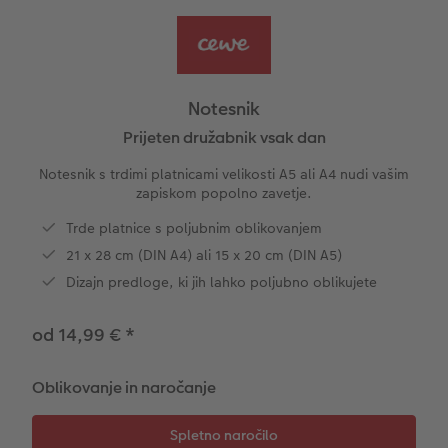
s
Vzorčne fotoknjige strank
Nature fotografije
Fotografija na aluminiju, direkten natis
Voščilnice
Ideje za unikatna darila
Deluje takole
Velikost fotografije
Galerijski tisk
Svet hišnih ljubljenčkov
Ideje za darila za vaše najdražje
Notesnik
Otroška CEWE FOTOKNJIGA
Premium poster
Fotografija na penasti podlagi
Potovanje
Izdelki za šolo in pisarno
Prijeten družabnik vsak dan
ram
Notesnik s trdimi platnicami velikosti A5 ali A4 nudi vašim
Zbirka Art Collection
Art fotografije
Poročna tabla dobrodošlice
Darilne fotoskatle
Poroka
zapiskom popolno zavetje.
Trde platnice s poljubnim oblikovanjem
Normalna obdelava fotografij
Letvica za poster
Tekstil
21 x 28 cm (DIN A4) ali 15 x 20 cm (DIN A5)
Škatle za shranjevanje fotografij
Hexxas
Umetniške fotografije
Dizajn predloge, ki jih lahko poljubno oblikujete
Paketi fotografij
Fotografija na lesu
Fotokoledarji
od 14,99 €
*
Fotonalepke
Večdelna dekoracija sten
Otroška CEWE FOTOKNJIGA
Oblikovanje in naročanje
CEWE TAKOJŠNJI NATIS FOTOGRAFIJ
Foto kolaži