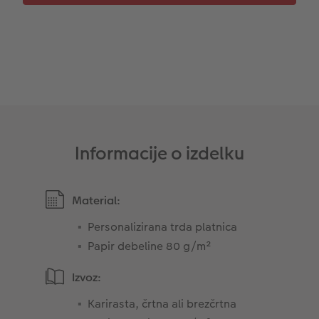
Takojšnja nalepka
Fototrak
XXL Retro fotografija
Informacije o izdelku
Material:
Personalizirana trda platnica
Papir debeline 80 g/m²
Izvoz:
Karirasta, črtna ali brezčrtna