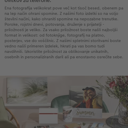
ovitkov za telefone.
Ena fotografija velikokrat pove več kot tisoč besed, obenem pa
na lep način ohrani spomine. Z našimi foto izdelki so na voljo
številni načini, kako ohraniti spomine na nepozabne trenutke.
Poroke, rojstni dnevi, potovanja, druženje s prijatelji -
priložnosti je veliko. Za vsako priložnost boste našli najboljši
format in velikost: od fotoknjige, fotografij na platno,
posterjev, vse do voščilnic. Z našimi spletnimi storitvami boste
vedno našli primeren izdelek, hkrati pa vas bomo tudi
navdihnili. Izkoristite priložnost za oblikovanje unikatnih,
osebnih in personaliziranih daril ali pa enostavno osrečite sebe.