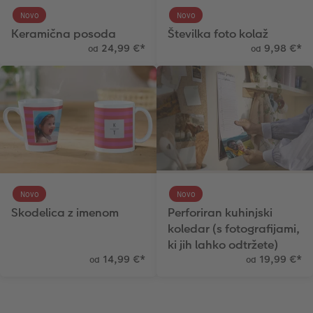
Novo
Novo
Keramična posoda
Številka foto kolaž
24,99 €
*
9,98 €
*
od
od
Novo
Novo
Skodelica z imenom
Perforiran kuhinjski
koledar (s fotografijami,
ki jih lahko odtržete)
14,99 €
*
19,99 €
*
od
od