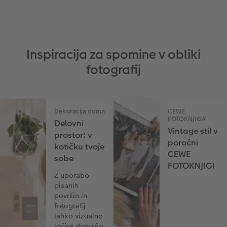
Inspiracija za spomine v obliki
fotografij
Dekoracija doma
CEWE
FOTOKNJIGA
Delovni
Vintage stil v
prostor: v
poročni
kotičku tvoje
CEWE
sobe
FOTOKNJIGI
Z uporabo
pisanih
površin in
fotografij
lahko vizualno
ločite domačo