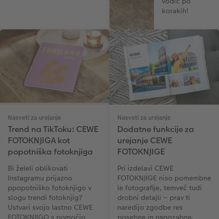
vodič po
korakih!
Nasveti za urejanje
Nasveti za urejanje
Trend na TikToku: CEWE
Dodatne funkcije za
FOTOKNJIGA kot
urejanje CEWE
popotniška fotoknjiga
FOTOKNJIGE
Bi želeli oblikovati
Pri izdelavi CEWE
Instagramu prijazno
FOTOKNJIGE niso pomembne
ppopotniško fotoknjigo v
le fotografije, temveč tudi
slogu trendi fotoknjig?
drobni detajli – prav ti
Ustvari svojo lastno CEWE
naredijo zgodbe res
FOTOKNJIGO s pomočjo
posebne in nepozabne.