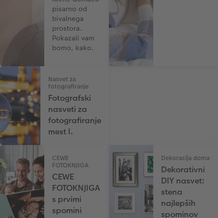
pisarno od
bivalnega
prostora.
Pokazali vam
bomo, kako.
Nasvet za
fotografiranje
Fotografski
nasveti za
fotografiranje
mest I.
CEWE
Dekoracija doma
FOTOKNJIGA
Dekorativni
CEWE
DIY nasvet:
FOTOKNJIGA
stena
s prvimi
najlepših
spomini
spominov