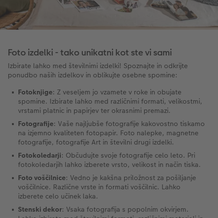
Foto izdelki - tako unikatni kot ste vi sami
Izbirate lahko med številnimi izdelki! Spoznajte in odkrijte
ponudbo naših izdelkov in oblikujte osebne spomine:
Fotoknjige
: Z veseljem jo vzamete v roke in obujate
spomine. Izbirate lahko med različnimi formati, velikostmi,
vrstami platnic in papirjev ter okrasnimi premazi.
Fotografije
: Vaše najljubše fotografije kakovostno tiskamo
na izjemno kvaliteten fotopapir. Foto nalepke, magnetne
fotografije, fotografije Art in številni drugi izdelki.
Fotokoledarji
: Občudujte svoje fotografije celo leto. Pri
fotokoledarjih lahko izberete vrsto, velikost in način tiska.
Foto voščilnice
: Vedno je kakšna priložnost za pošiljanje
voščilnice. Različne vrste in formati voščilnic. Lahko
izberete celo učinek laka.
Stenski dekor
: Vsaka fotografija s popolnim okvirjem.