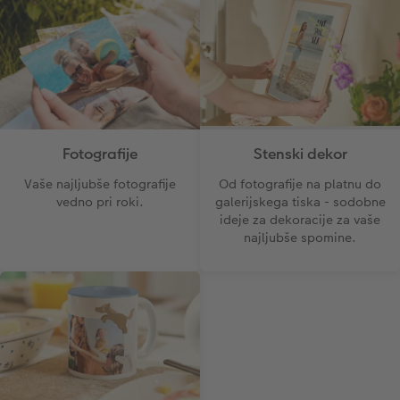
CEWE TAKOJŠNJI NATIS FOTOGRAFIJ
Foto kolaži
Takojšnja nalepka
Fototrak
XXL Retro fotografija
Stenski dekor
Fotografije
Od fotografije na platnu do
Vaše najljubše fotografije
galerijskega tiska - sodobne
vedno pri roki.
ideje za dekoracije za vaše
najljubše spomine.