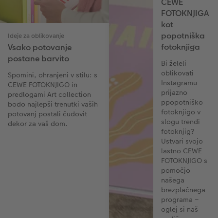
CEWE
FOTOKNJIGA
kot
popotniška
Ideje za oblikovanje
fotoknjiga
Vsako potovanje
postane barvito
Bi želeli
oblikovati
Spomini, ohranjeni v stilu: s
Instagramu
CEWE FOTOKNJIGO in
prijazno
predlogami Art collection
ppopotniško
bodo najlepši trenutki vaših
fotoknjigo v
potovanj postali čudovit
slogu trendi
dekor za vaš dom.
fotoknjig?
Ustvari svojo
lastno CEWE
FOTOKNJIGO s
pomočjo
našega
brezplačnega
programa –
oglej si naš