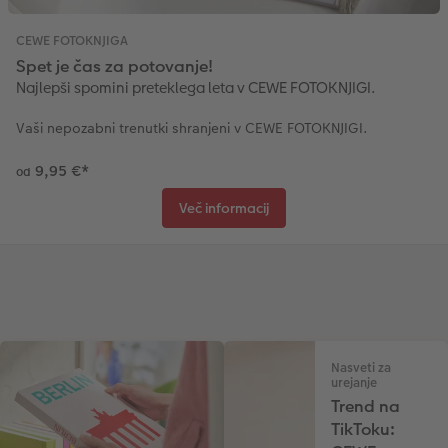
CEWE FOTOKNJIGA
Spet je čas za potovanje!
Najlepši spomini preteklega leta v CEWE FOTOKNJIGI.
Vaši nepozabni trenutki shranjeni v CEWE FOTOKNJIGI.
9,95 €
*
od
Več informacij
Nasveti za
urejanje
Trend na
TikToku: