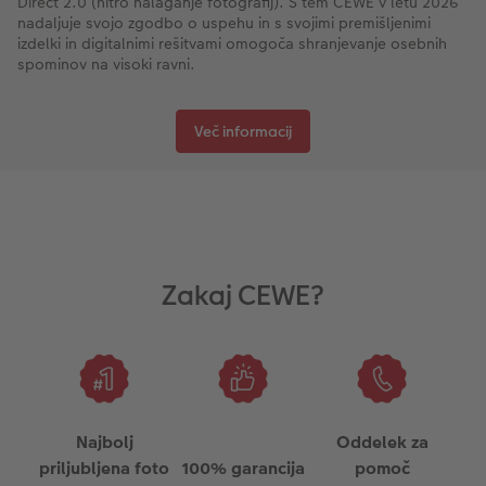
Direct 2.0 (hitro nalaganje fotografij). S tem CEWE v letu 2026
nadaljuje svojo zgodbo o uspehu in s svojimi premišljenimi
izdelki in digitalnimi rešitvami omogoča shranjevanje osebnih
spominov na visoki ravni.
Več informacij
Zakaj CEWE?
Najbolj
Oddelek za
priljubljena foto
100% garancija
pomoč