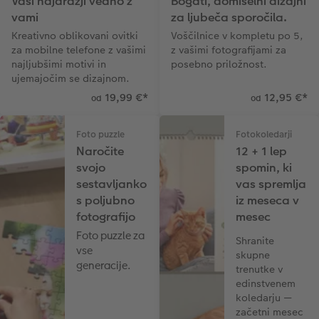
Vaši najdražji vedno z
Bogati, domiselni dizajni
vami
za ljubeča sporočila.
Kreativno oblikovani ovitki
Voščilnice v kompletu po 5,
za mobilne telefone z vašimi
z vašimi fotografijami za
najljubšimi motivi in ​​
posebno priložnost.
ujemajočim se dizajnom.
19,99 €
*
12,95 €
*
od
od
Foto puzzle
Fotokoledarji
Naročite
12 + 1 lep
svojo
spomin, ki
sestavljanko
vas spremlja
s poljubno
iz meseca v
fotografijo
mesec
Foto puzzle za
Shranite
vse
skupne
generacije.
trenutke v
edinstvenem
koledarju —
začetni mesec