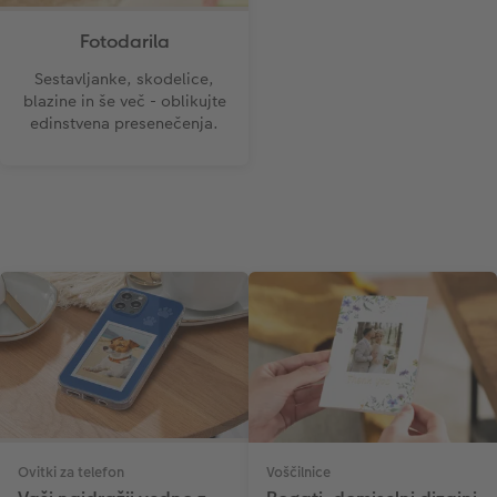
Fotodarila
Sestavljanke, skodelice,
blazine in še več - oblikujte
edinstvena presenečenja.
Ovitki za telefon
Voščilnice