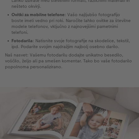
Lahko izbirate med številnimi formati, različnimi materiali in
nešteto okvirji.
Ovitki za mobilne telefone
: Vašo najljubšo fotografijo
boste imeli vedno pri roki. Naročite lahko ovitke za številne
modele telefonov, vključno z najnovejšimi pametnimi
telefoni.
Fotodarila
: Natisnite svoje fotografije na skodelice, tekstil,
ipd. Podarite svojim najdražjim najbolj osebno darilo.
Naš nasvet: Vašemu fotodarilu dodajte unikatno besedilo,
voščilo, željo ali pa smešen komentar. Tako bo vaše fotodarilo
popolnoma personalizirano.