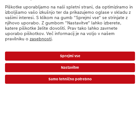
Partnerji, ki skrbijo za odpremo
Kakovost & Zanesljivost
Trajnost pri CEWE
Storitve
Podjetje
*Cene so priporočene potrošniške cene in vključujejo DDV. Cene ne vključujejo
stroškov dostave!
Cenik
Ponudba
CEWE Fotosvet