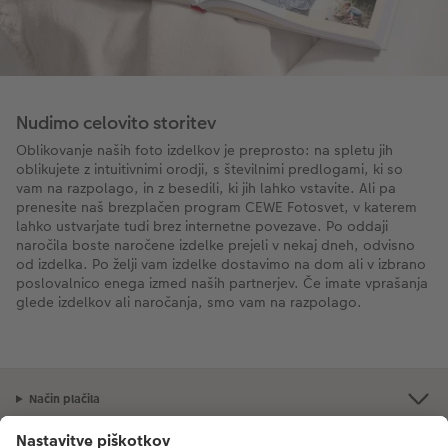
Nudimo celovito storitev
Oblikovanje naših foto izdelkov je preprosto: na spletu jih
oblikujete z intuitivnimi orodji, s številnimi predlogami, ki so
vam na razpolago, in z besedili, ki jih lahko vstavite. Ali pa
prenesite naš brezplačen program CEWE Fotosvet, v katerem
lahko ustvarjate tudi brez internetne povezave. Po oddaji
naročila boste naročene izdelke prejeli v nekaj dneh, odvisno
od izdelka. Po želji vam izdelke dostavimo na dom ali v izbrano
poslovalnico enega izmed naših partnerjev. Če imate vprašanja
glede izdelkov ali naročanja, smo vam na razpolago.
Bodite obveščeni o naših novostih in popustih!
Več informacij
Način plačila