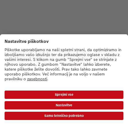
*Cene so priporočene potrošniške cene in vključujejo DDV. Cene ne vključujejo
stroškov dostave!
Cenik